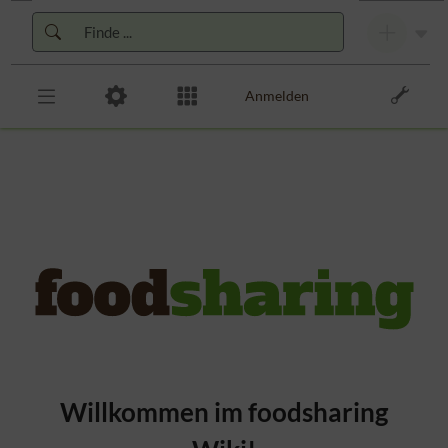
Zur Kopfleiste
Zur Hauptnavigation
Zu den Seitenwerkzeugen
Zum Arbeitsbereich
Anmelden
Willkommen im foodsharing