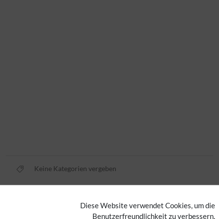
Keine Kategorien vergeben
Privacy policy
Diese Website verwendet Cookies, um die
Benutzerfreundlichkeit zu verbessern.
Imprint