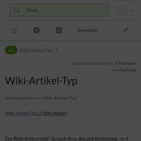
Zur Kopfleiste
Zur Hauptnavigation
Zu den Seitenwerkzeugen
Zum Arbeitsbereich
Anmelden
AG
Wiki-Artikel-Typ
Zuletzt bearbeitet
vor 7 Monaten
von
SaiCode
Wiki-Artikel-Typ
(Weitergeleitet von
Wiki-Artikel-Typ
)
Wiki-Artikel-Typ
: 2 (Info-Artikel)
Die Wiki-Artikel sind - je nach ihrer Art und Bedeutung - in 4