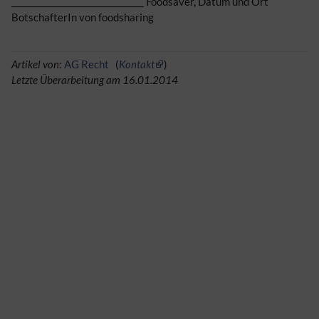
_______________________________ Foodsaver, Datum und Ort
BotschafterIn von foodsharing
Artikel von
:
AG Recht
(
Kontakt
)
Letzte Überarbeitung am 16.01.2014