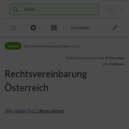
Zur Kopfleiste
Zur Hauptnavigation
Zu den Seitenwerkzeugen
Zum Arbeitsbereich
Anmelden
Seiten
Rechtsvereinbarung Österreich
Zuletzt bearbeitet
vor 8 Monaten
von
SaiCode
Rechtsvereinbarung
Österreich
Wiki-Artikel-Typ
: 1 (Regel-Artikel)