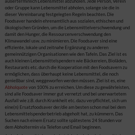
außerterminlich Lebensmittel abzuholen. Jede Person, Verein
oder Gruppe kann Lebensmittel abholen, solange sie die in
dieser Vereinbarung festgelegten Regeln beachten. Die
Foodsaver handeln ehrenamtlich aus sozialen, ethischen und
ökologischen Gründen, um die Lebensmittelverschwendung und
damit den Hunger, die Ressourcenverschwendung den
Klimawandel usw. zu minimieren. Die Foodsaver sind eine
effiziente, lokale und zeitnahe Ergänzung zu anderen
gemeinnützigen Organisationen wie den Tafeln. Das Ziel ist es
auch kleinen Lebensmittelspendern wie Bäckereien, Bioläden,
Restaurants etc. durch die Kooperation mit den Foodsavern zu
ermöglichen, dass überhaupt keine Lebensmittel, die noch
genießbar sind, weggeworfen werden müssen. Ziel ist es, eine
Abholquote
von 100% zu erreichen. Um diese zu gewährleisten,
sind alle Foodsaver immer gut vernetzt und bei unerwartetem
Ausfall wie z.B. durch Krankheit etc. dazu verpflichtet, sich um
eine(n) Ersatzfoodsaver der/die am besten schon mal bei dem
Lebensmittelspenderbetrieb abgeholt hat, zu kümmern. Das
Suchen nach einem Ersatz sollte spätestens 24 Stunden vor
dem Abholtermin via Telefon und Email beginnen.