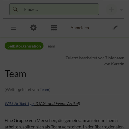
Zur Kopfleiste
Zur Hauptnavigation
Zu den Seitenwerkzeugen
Zum Arbeitsbereich
Anmelden
Selbstorganisation
Team
Zuletzt bearbeitet
vor 7 Monaten
von
Kerstin
Team
(Weitergeleitet von
Team
)
Wiki-Artikel-Typ
: 3 (
AG
- und Event-Artikel)
Eine Gruppe von Menschen, die gemeinsam an einem Thema
arbeiten, sollten sich als Team verstehen. In der überregionalen