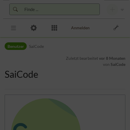
Zur Kopfleiste
Zur Hauptnavigation
Zu den Seitenwerkzeugen
Zum Arbeitsbereich
Anmelden
Benutzer
SaiCode
Zuletzt bearbeitet
vor 8 Monaten
von
SaiCode
SaiCode