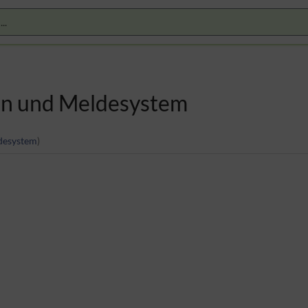
ln und Meldesystem
desystem
)