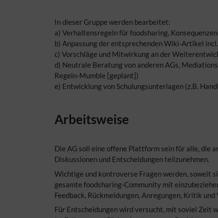
In dieser Gruppe werden bearbeitet:
a) Verhaltensregeln für foodsharing, Konsequenzen
b) Anpassung der entsprechenden Wiki-Artikel incl.
c) Vorschläge und Mitwirkung an der Weiterentwic
d) Neutrale Beratung von anderen AGs, Mediationst
Regeln-Mumble [geplant])
e) Entwicklung von Schulungsunterlagen (z.B. Hand
Arbeitsweise
Die
AG
soll eine offene Plattform sein für alle, di
Diskussionen und Entscheidungen teilzunehmen.
Wichtige und kontroverse Fragen werden, soweit si
gesamte foodsharing-Community mit einzubeziehen 
Feedback, Rückmeldungen, Anregungen, Kritik und
Für Entscheidungen wird versucht, mit soviel Zeit wi