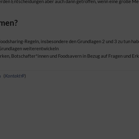
erden Entscheidungen aber auch dann getroffen, wenn eine große Me
mmen?
n foodsharing-Regeln, insbesondere den Grundlagen 2 und 3 zu tun ha
-Grundlagen weiterentwickeln
irken, Botschafter*innen und Foodsavern in Bezug auf Fragen und Er
m
(
Kontakt
)