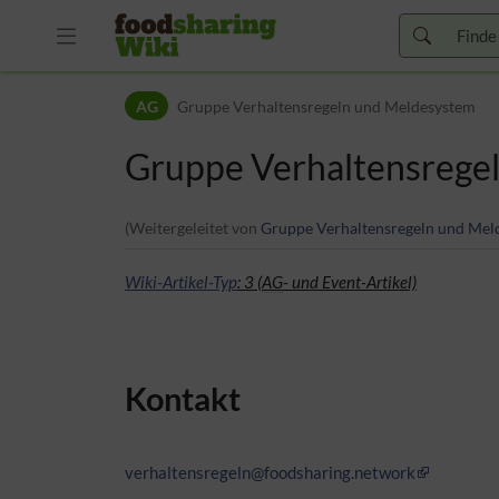
Zur Kopfleiste
AG
Gruppe Verhaltensregeln und Meldesystem
Zur Hauptnavigation
Zu den Seitenwerkzeugen
Gruppe Verhaltensrege
Zum Arbeitsbereich
(Weitergeleitet von
Gruppe Verhaltensregeln und Mel
Wiki-Artikel-Typ
: 3 (
AG
- und Event-Artikel)
Kontakt
verhaltensregeln@foodsharing.network