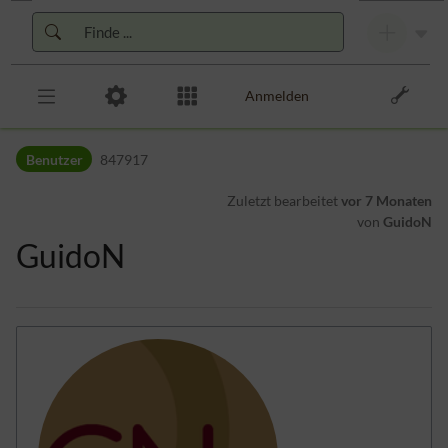
Zur Kopfleiste
Zur Hauptnavigation
Zu den Seitenwerkzeugen
Zum Arbeitsbereich
Anmelden
Benutzer
847917
Zuletzt bearbeitet
vor 7 Monaten
von
GuidoN
GuidoN