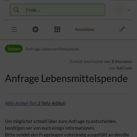
Zur Kopfleiste
Zur Hauptnavigation
Zu den Seitenwerkzeugen
Zum Arbeitsbereich
Anmelden
Seiten
Anfrage Lebensmittelspende
Zuletzt bearbeitet
vor 8 Monaten
von
SaiCode
Anfrage Lebensmittelspende
Wiki-Artikel-Typ
: 2 (Info-Artikel)
Um möglichst schnell über eure Anfrage zu entscheiden,
benötigen wir von euch einige Informationen.
Bitte sendet den Fragebogen vollständig ausgefüllt an den/die