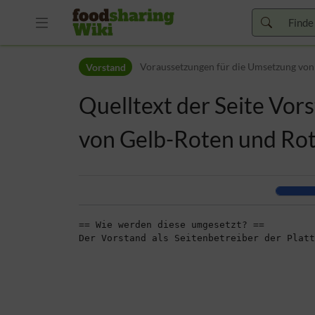
Zur Kopfleiste
Vorstand
Voraussetzungen für die Umsetzung von
Zur Hauptnavigation
Zu den Seitenwerkzeugen
Quelltext der Seite Vo
Zum Arbeitsbereich
von Gelb-Roten und Ro