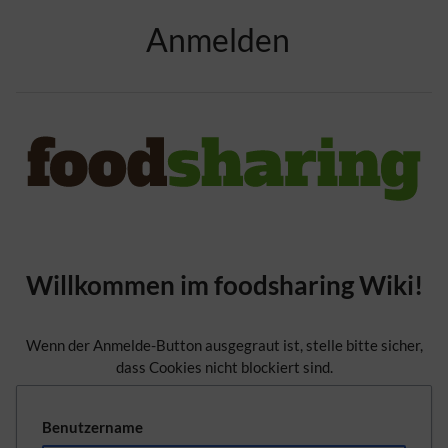
Zur Kopfleiste
Anmelden
Zur Hauptnavigation
Zu den Seitenwerkzeugen
Zum Arbeitsbereich
Willkommen im foodsharing Wiki!
Wenn der Anmelde-Button ausgegraut ist, stelle bitte sicher,
dass Cookies nicht blockiert sind.
Benutzername