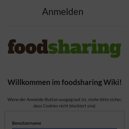
Zur Kopfleiste
Anmelden
Zur Hauptnavigation
Zu den Seitenwerkzeugen
Zum Arbeitsbereich
Willkommen im foodsharing Wiki!
Wenn der Anmelde-Button ausgegraut ist, stelle bitte sicher,
dass Cookies nicht blockiert sind.
Benutzername