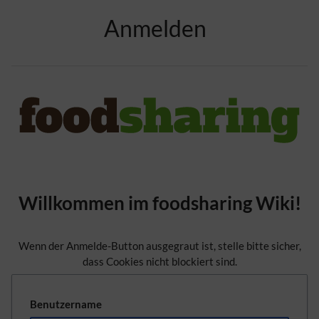
Zur Kopfleiste
Anmelden
Zur Hauptnavigation
Zu den Seitenwerkzeugen
Zum Arbeitsbereich
Willkommen im foodsharing Wiki!
Wenn der Anmelde-Button ausgegraut ist, stelle bitte sicher,
dass Cookies nicht blockiert sind.
Benutzername