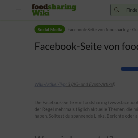
Zur Kopfleiste
Social Media
Facebook-Seite von foodsharing - Gu
Zur Hauptnavigation
Zu den Seitenwerkzeugen
Facebook-Seite von food
Zum Arbeitsbereich
Wiki-Artikel-Typ
: 3 (
AG
- und Event-Artikel)
Die Facebook-Seite von foodsharing (www.facebook.
der Regel mehrmals täglich aktuelle Themen, die m
haben. Solltest du spannende Links, Berichte oder 