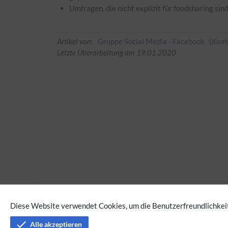
Umfragen, die nicht explizit für foodsharing sind
Artikel von
:
Gruppe Social Media - Facebook
(
Kont
Letzte Überarbeitung am 19.01.2020
Keine Kategorien vergeben
Diese Website verwendet Cookies, um die Benutzerfreundlichkeit
Alle akzeptieren