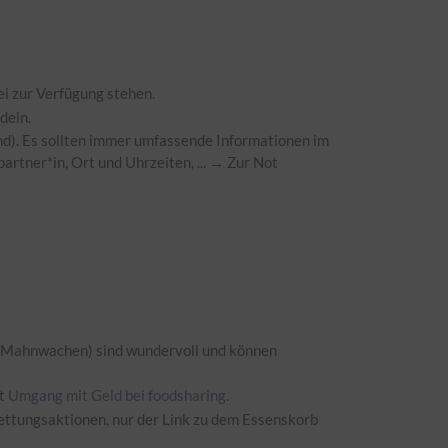
i zur Verfügung stehen.
deln.
nd). Es sollten immer umfassende Informationen im
artner*in, Ort und Uhrzeiten, ... → Zur Not
.B. Mahnwachen) sind wundervoll und können
lt
Umgang mit Geld bei foodsharing
.
Rettungsaktionen, nur der Link zu dem Essenskorb