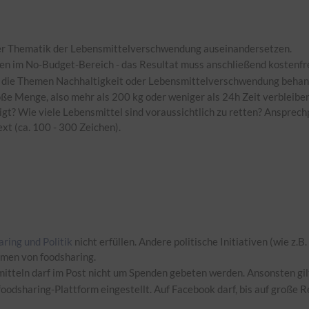
it der Thematik der Lebensmittelverschwendung auseinandersetzen.
en im No-Budget-Bereich - das Resultat muss anschließend kostenfre
zit die Themen Nachhaltigkeit oder Lebensmittelverschwendung behan
e Menge, also mehr als 200 kg oder weniger als 24h Zeit verbleibe
t? Wie viele Lebensmittel sind voraussichtlich zu retten? Ansprechp
xt (ca. 100 - 300 Zeichen).
ring und Politik
nicht erfüllen. Andere politische Initiativen (wie z
amen von foodsharing.
itteln darf im Post nicht um Spenden gebeten werden. Ansonsten gi
oodsharing-Plattform eingestellt. Auf Facebook darf, bis auf große 