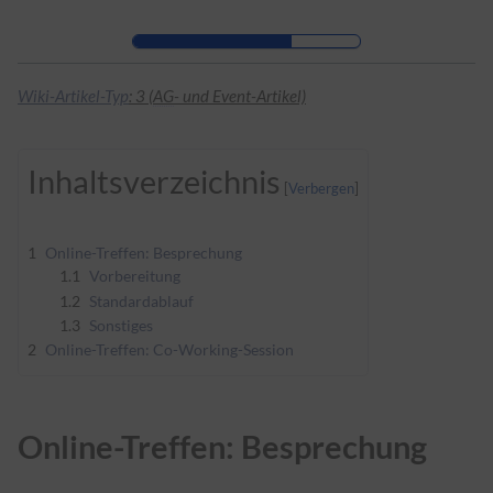
Zur Kopfleiste
Zur Hauptnavigation
Zu den Seitenwerkzeugen
Zum Arbeitsbereich
Wiki-Artikel-Typ
: 3 (
AG
- und Event-Artikel)
Inhaltsverzeichnis
1
Online-Treffen: Besprechung
1.1
Vorbereitung
1.2
Standardablauf
1.3
Sonstiges
2
Online-Treffen: Co-Working-Session
Online-Treffen: Besprechung