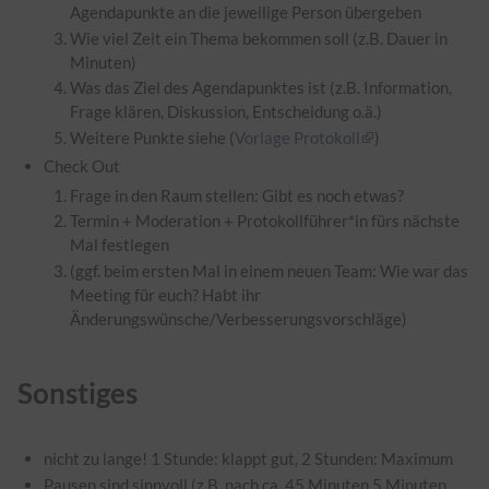
Agendapunkte an die jeweilige Person übergeben
Wie viel Zeit ein Thema bekommen soll (z.B. Dauer in
Minuten)
Was das Ziel des Agendapunktes ist (z.B. Information,
Frage klären, Diskussion, Entscheidung o.ä.)
Weitere Punkte siehe (
Vorlage Protokoll
)
Check Out
Frage in den Raum stellen: Gibt es noch etwas?
Termin + Moderation + Protokollführer*in fürs nächste
Mal festlegen
(ggf. beim ersten Mal in einem neuen Team: Wie war das
Meeting für euch? Habt ihr
Änderungswünsche/Verbesserungsvorschläge)
Sonstiges
nicht zu lange! 1 Stunde: klappt gut, 2 Stunden: Maximum
Pausen sind sinnvoll (z.B. nach ca. 45 Minuten 5 Minuten