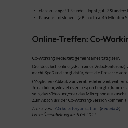
nicht zu lange! 1 Stunde: klappt gut, 2 Stunde
Pausen sind sinnvoll (z.B. nach ca. 45 Minuten 
Online-Treffen: Co-Worki
Co-Working bedeutet: gemeinsames tätig sein.
Die Idee: Sich online (z.B. in einer Videokonferen
macht Spaß und sorgt dafür, dass die Prozesse vora
(Möglicher) Ablauf: Zur verabredeten Zeit wählen s
Je nachdem, wieviel es zu besprechen gibt,kann es
sein, das Video und/oder das Mikrophon auszuschal
Zum Abschluss der Co-Working-Session kommen alle
Artikel von
:
AG Selbstorganisation
(
Kontakt
)
Letzte Überarbeitung am 5.06.2021