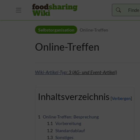
Zur Kopfleiste
Selbstorganisation
Online-Treffen
Zur Hauptnavigation
Zu den Seitenwerkzeugen
Online-Treffen
Zum Arbeitsbereich
Wiki-Artikel-Typ
: 3 (
AG
- und Event-Artikel)
Inhaltsverzeichnis
1
Online-Treffen: Besprechung
1.1
Vorbereitung
1.2
Standardablauf
1.3
Sonstiges