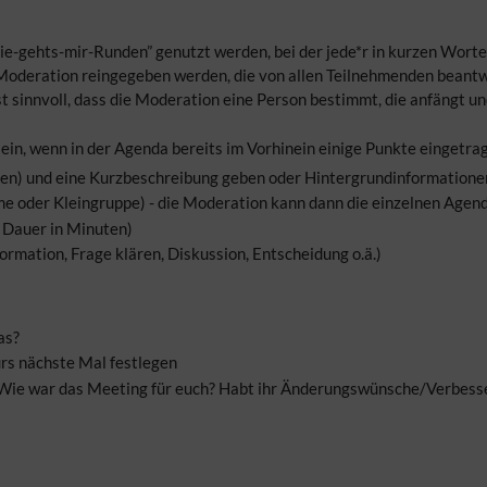
e-gehts-mir-Runden” genutzt werden, bei der jede*r in kurzen Worten 
Moderation reingegeben werden, die von allen Teilnehmenden beantwo
st sinnvoll, dass die Moderation eine Person bestimmt, die anfängt un
sein, wenn in der Agenda bereits im Vorhinein einige Punkte eingetr
nden) und eine Kurzbeschreibung geben oder Hintergrundinformatione
e oder Kleingruppe) - die Moderation kann dann die einzelnen Agen
. Dauer in Minuten)
ormation, Frage klären, Diskussion, Entscheidung o.ä.)
as?
ürs nächste Mal festlegen
: Wie war das Meeting für euch? Habt ihr Änderungswünsche/Verbes