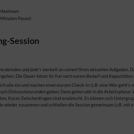
n: Maximum
5 Minuten Pause)
ng-Session
z) verabreden und jede*r werkelt an seinen*ihren aktuellen Aufgaben.
ngehen. Die Dauer könnt ihr frei nach eurem Bedarf und Kapazitäten 
ich alle ein und machen einen kurzen Check-In (z.B. eine Wie-geht’s
 auch Diskussionsrunden geben. Dann gehen alle in die Arbeitsphas
ten. Kurze Zwischenfragen sind erwünscht. Es können sich Untergrup
 wieder zusammen und schließen die Session gemeinsam (z.B. mit e