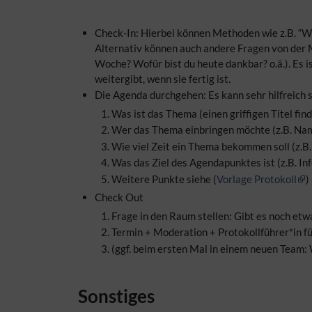
Check-In: Hierbei können Methoden wie z.B. “Wi
Alternativ können auch andere Fragen von der 
Woche? Wofür bist du heute dankbar? o.ä.). Es i
weitergibt, wenn sie fertig ist.
Die Agenda durchgehen: Es kann sehr hilfreich 
Was ist das Thema (einen griffigen Titel fi
Wer das Thema einbringen möchte (z.B. Nam
Wie viel Zeit ein Thema bekommen soll (z.B
Was das Ziel des Agendapunktes ist (z.B. Inf
Weitere Punkte siehe (
Vorlage Protokoll
)
Check Out
Frage in den Raum stellen: Gibt es noch etw
Termin + Moderation + Protokollführer*in f
(ggf. beim ersten Mal in einem neuen Team
Sonstiges