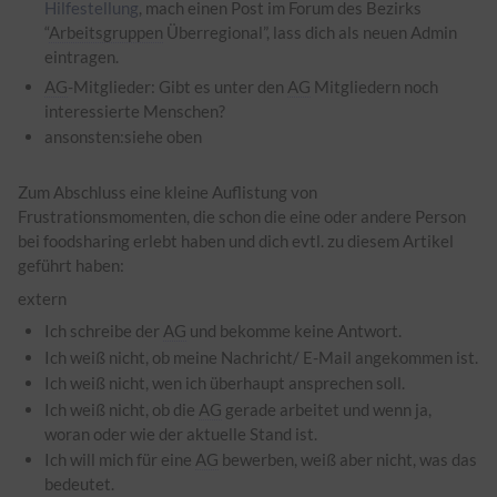
Hilfestellung
, mach einen Post im Forum des Bezirks
“
Arbeitsgruppen
Überregional”, lass dich als neuen Admin
eintragen.
AG
-Mitglieder: Gibt es unter den
AG
Mitgliedern noch
interessierte Menschen?
ansonsten:siehe oben
Zum Abschluss eine kleine Auflistung von
Frustrationsmomenten, die schon die eine oder andere Person
bei foodsharing erlebt haben und dich evtl. zu diesem Artikel
geführt haben:
extern
Ich schreibe der
AG
und bekomme keine Antwort.
Ich weiß nicht, ob meine Nachricht/ E-Mail angekommen ist.
Ich weiß nicht, wen ich überhaupt ansprechen soll.
Ich weiß nicht, ob die
AG
gerade arbeitet und wenn ja,
woran oder wie der aktuelle Stand ist.
Ich will mich für eine
AG
bewerben, weiß aber nicht, was das
bedeutet.