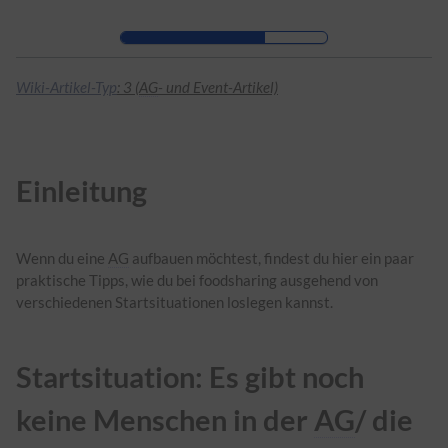
Zur Kopfleiste
Zur Hauptnavigation
Zu den Seitenwerkzeugen
Zum Arbeitsbereich
Wiki-Artikel-Typ
: 3 (
AG
- und Event-Artikel)
Einleitung
Wenn du eine
AG
aufbauen möchtest, findest du hier ein paar
praktische Tipps, wie du bei foodsharing ausgehend von
verschiedenen Startsituationen loslegen kannst.
Startsituation: Es gibt noch
keine Menschen in der
AG
/ die