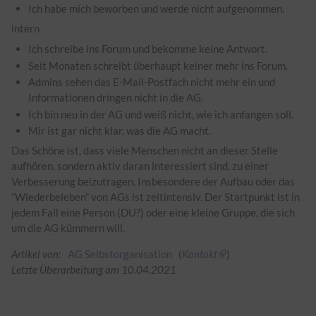
Ich habe mich beworben und werde nicht aufgenommen.
intern
Ich schreibe ins Forum und bekomme keine Antwort.
Seit Monaten schreibt überhaupt keiner mehr ins Forum.
Admins sehen das E-Mail-Postfach nicht mehr ein und
Informationen dringen nicht in die
AG
.
Ich bin neu in der
AG
und weiß nicht, wie ich anfangen soll.
Mir ist gar nicht klar, was die
AG
macht.
Das Schöne ist, dass viele Menschen nicht an dieser Stelle
aufhören, sondern aktiv daran interessiert sind, zu einer
Verbesserung beizutragen. Insbesondere der Aufbau oder das
“Wiederbeleben” von AGs ist zeitintensiv. Der Startpunkt ist in
jedem Fall eine Person (DU?) oder eine kleine Gruppe, die sich
um die
AG
kümmern will.
Artikel von
:
AG Selbstorganisation
(
Kontakt
)
Letzte Überarbeitung am 10.04.2021