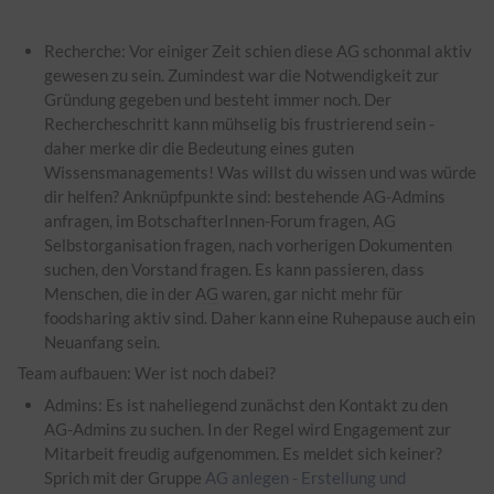
Recherche: Vor einiger Zeit schien diese
AG
schonmal aktiv
gewesen zu sein. Zumindest war die Notwendigkeit zur
Gründung gegeben und besteht immer noch. Der
Rechercheschritt kann mühselig bis frustrierend sein -
daher merke dir die Bedeutung eines guten
Wissensmanagements! Was willst du wissen und was würde
dir helfen? Anknüpfpunkte sind: bestehende
AG
-Admins
anfragen, im BotschafterInnen-Forum fragen,
AG
Selbstorganisation fragen, nach vorherigen Dokumenten
suchen, den Vorstand fragen. Es kann passieren, dass
Menschen, die in der
AG
waren, gar nicht mehr für
foodsharing aktiv sind. Daher kann eine Ruhepause auch ein
Neuanfang sein.
Team aufbauen: Wer ist noch dabei?
Admins: Es ist naheliegend zunächst den Kontakt zu den
AG
-Admins zu suchen. In der Regel wird Engagement zur
Mitarbeit freudig aufgenommen. Es meldet sich keiner?
Sprich mit der Gruppe
AG anlegen - Erstellung und