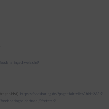
e
foodsharingschweiz.ch
tragen bist):
https://foodsharing.de/?page=fairteiler&bid=233
foodsharingbeiderbasel/?fref=ts