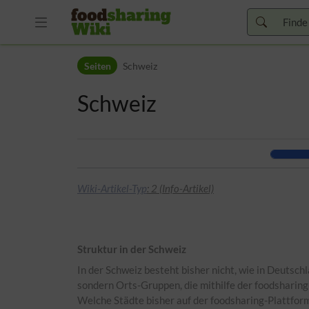
Zur Kopfleiste
Seiten
Schweiz
Zur Hauptnavigation
Zu den Seitenwerkzeugen
Schweiz
Zum Arbeitsbereich
Wiki-Artikel-Typ
: 2 (Info-Artikel)
Struktur in der Schweiz
In der Schweiz besteht bisher nicht, wie in Deutsch
sondern Orts-Gruppen, die mithilfe der foodsharing-
Welche Städte bisher auf der foodsharing-Plattfor