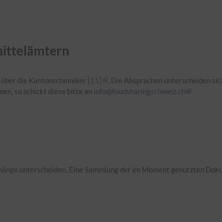
ittelämtern
z über die Kantonschemiker
[11]
. Die Absprachen unterscheiden si
nen, so schickt diese bitte an
info@foodsharingschweiz.ch
.
shänge unterscheiden. Eine Sammlung der im Moment genutzten Dokum