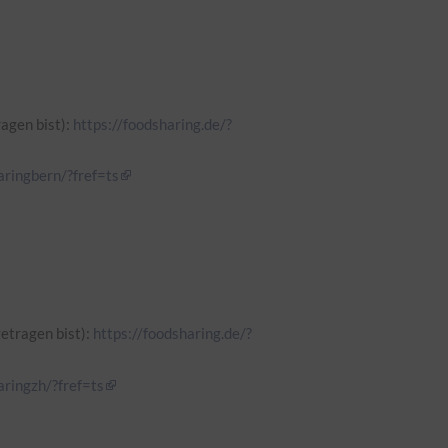
agen bist):
https://foodsharing.de/?
ringbern/?fref=ts
etragen bist):
https://foodsharing.de/?
ringzh/?fref=ts