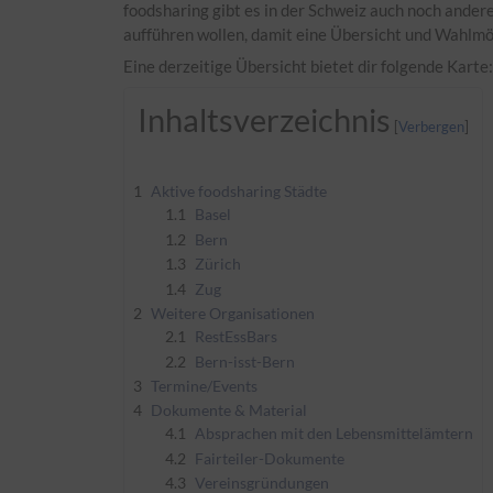
foodsharing gibt es in der Schweiz auch noch andere
aufführen wollen, damit eine Übersicht und Wahlmög
Eine derzeitige Übersicht bietet dir folgende Karte
Inhaltsverzeichnis
1
Aktive foodsharing Städte
1.1
Basel
1.2
Bern
1.3
Zürich
1.4
Zug
2
Weitere Organisationen
2.1
RestEssBars
2.2
Bern-isst-Bern
3
Termine/Events
4
Dokumente & Material
4.1
Absprachen mit den Lebensmittelämtern
4.2
Fairteiler-Dokumente
4.3
Vereinsgründungen