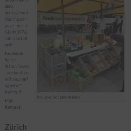
bist):
https://food
sharing.de/?
page=bezirk
&bid=377&
sub=fairteil
er
Facebook
Seite:
https://www
.facebook.co
m/foodshari
ngbern/?
fref=ts
foodsharing Stand in Bern
Mail-
Kontakt:
Zürich