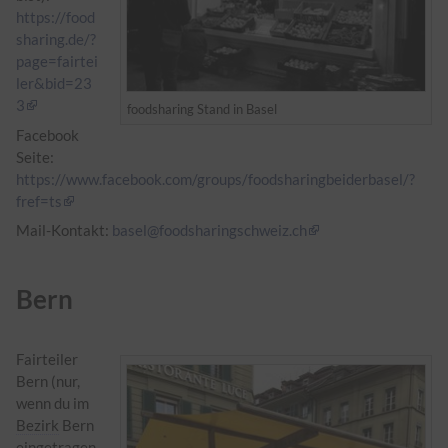
https://food
sharing.de/?
page=fairtei
ler&bid=23
3
foodsharing Stand in Basel
Facebook
Seite:
https://www.facebook.com/groups/foodsharingbeiderbasel/?
fref=ts
Mail-Kontakt:
basel@foodsharingschweiz.ch
Bern
Fairteiler
Bern (nur,
wenn du im
Bezirk
Bern
eingetragen