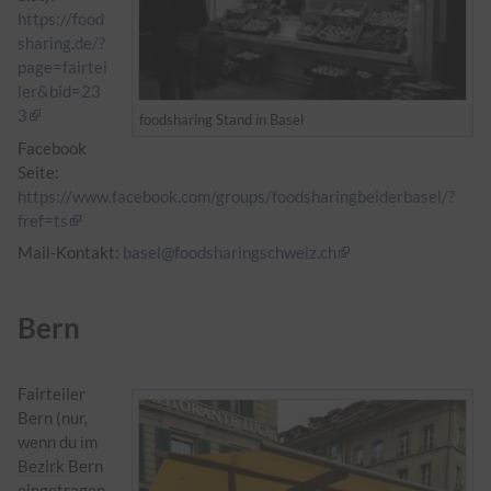
https://food
sharing.de/?
page=fairtei
ler&bid=23
3
foodsharing Stand in Basel
Facebook
Seite:
https://www.facebook.com/groups/foodsharingbeiderbasel/?
fref=ts
Mail-Kontakt:
basel@foodsharingschweiz.ch
Bern
Fairteiler
Bern (nur,
wenn du im
Bezirk
Bern
eingetragen