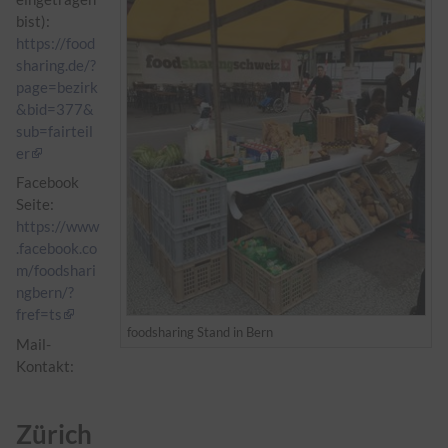
bist):
https://food
sharing.de/?
page=bezirk
&bid=377&
sub=fairteil
er
Facebook
Seite:
https://www
.facebook.co
m/foodshari
ngbern/?
fref=ts
foodsharing Stand in Bern
Mail-
Kontakt:
Zürich