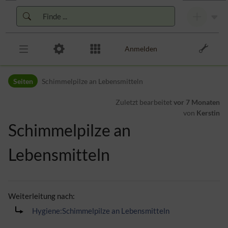
Zur Kopfleiste
Zur Hauptnavigation
Zu den Seitenwerkzeugen
Zum Arbeitsbereich
Anmelden
Seiten
Schimmelpilze an Lebensmitteln
Zuletzt bearbeitet
vor 7 Monaten
von
Kerstin
Schimmelpilze an
Lebensmitteln
Weiterleitung nach:
Hygiene:Schimmelpilze an Lebensmitteln