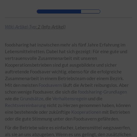
Zur Kopfleiste
Zur Hauptnavigation
Zu den Seitenwerkzeugen
Zum Arbeitsbereich
Wiki-Artikel-Typ
: 2 (Info-Artikel)
foodsharing hat inzwischen mehr als fünf Jahre Erfahrung im
Lebensmittelretten. Dabei hat sich gezeigt: Für eine gute und
vertrauensvolle Zusammenarbeit mit unseren
Kooperationsbetrieben sind gut ausgebildete und sicher
auftretende Foodsaver wichtig, ebenso für die erfolgreiche
Zusammenarbeit in einem Betriebsteam oder einem
Bezirk
.
Mit den meisten
Foodsavern
läuft die Arbeit reibungslos. Aber
schon wenige Foodsaver, die sich die
foodsharing-Grundlagen
wie die
Grundsätze
, die
Verhaltensregeln
und die
Rechtsvereinbarung
nicht zu Herzen genommen haben, können
eine bestehende oder zukünftige
Kooperationen
mit Betrieben
oder die gute Stimmung unter den Foodsavern gefährden.
Für die Betriebe wäre es einfacher, Lebensmittel wegzuwerfen,
als sie an uns abzugeben. Wenn es uns gelingt, den zusätzlichen