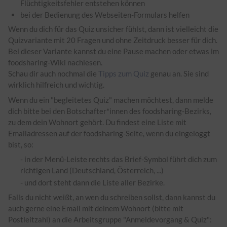
Flüchtigkeitsfehler entstehen können
bei der Bedienung des Webseiten-Formulars helfen
Wenn du dich für das Quiz unsicher fühlst, dann ist vielleicht die
Quizvariante mit 20 Fragen und ohne Zeitdruck besser für dich.
Bei dieser Variante kannst du eine Pause machen oder etwas im
foodsharing-Wiki nachlesen.
Schau dir auch nochmal die
Tipps zum Quiz
genau an. Sie sind
wirklich hilfreich und wichtig.
Wenn du ein "begleitetes Quiz" machen möchtest, dann melde
dich bitte bei den Botschafter*innen des foodsharing-Bezirks,
zu dem dein Wohnort gehört. Du findest eine Liste mit
Emailadressen auf der foodsharing-Seite, wenn du eingeloggt
bist, so:
- in der Menü-Leiste rechts das Brief-Symbol führt dich zum
richtigen Land (Deutschland, Österreich, ...)
- und dort steht dann die Liste aller Bezirke.
Falls du nicht weißt, an wen du schreiben sollst, dann kannst du
auch gerne eine Email mit deinem Wohnort (bitte mit
Postleitzahl) an die Arbeitsgruppe "Anmeldevorgang & Quiz":