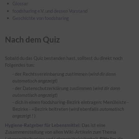
Glossar
foodsharing e.V. und dessen Vorstand
Geschichte von foodsharing
Nach dem Quiz
Sobald du das Quiz bestanden hast, solltest du direkt noch
Folgendes tun:
- der Rechtsvereinbarung zustimmen (
wird dir dann
automatisch angezeigt
)
- der Datenschutzerklärung zustimmen (
wird dir dann
automatisch angezeigt
)
- dich in einen foodsharing-
Bezirk
eintragen: Menüleiste -
Bezirke - +
Bezirk
beitreten (
wird
ebenfalls
automatisch
angezeigt !
)
Hygiene-Ratgeber für Lebensmittel
: Das ist eine
Zusammenstellung von allen Wiki-Artikeln zum Thema
Lebensmittelhygiene und Lebensmittelsicherheit
.
Bitte lies
dir