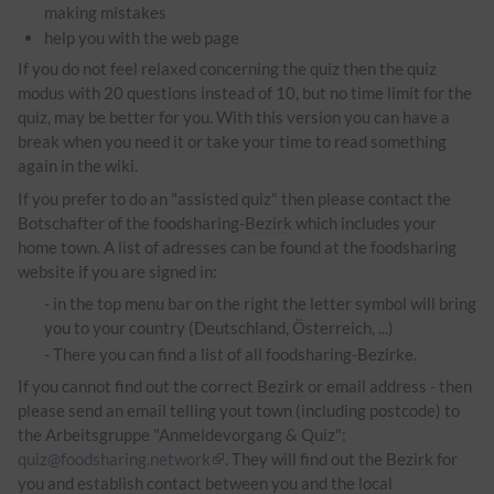
making mistakes
help you with the web page
If you do not feel relaxed concerning the quiz then the quiz
modus with 20 questions instead of 10, but no time limit for the
quiz, may be better for you. With this version you can have a
break when you need it or take your time to read something
again in the wiki.
If you prefer to do an "assisted quiz" then please contact the
Botschafter of the foodsharing-
Bezirk
which includes your
home town. A list of adresses can be found at the foodsharing
website if you are signed in:
- in the top menu bar on the right the letter symbol will bring
you to your country (Deutschland, Österreich, ...)
- There you can find a list of all foodsharing-Bezirke.
If you cannot find out the correct
Bezirk
or email address - then
please send an email telling yout town (including postcode) to
the Arbeitsgruppe "Anmeldevorgang & Quiz":
quiz@foodsharing.network
. They will find out the
Bezirk
for
you and establish contact between you and the local