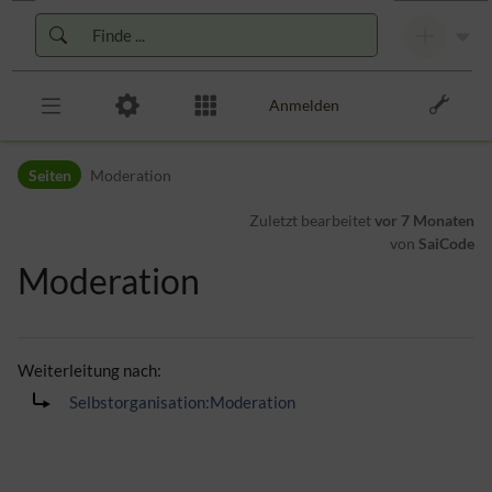
Zur Kopfleiste
Zur Hauptnavigation
Zu den Seitenwerkzeugen
Zum Arbeitsbereich
Anmelden
Seiten
Moderation
Zuletzt bearbeitet
vor 7 Monaten
von
SaiCode
Moderation
Weiterleitung nach:
Selbstorganisation:Moderation