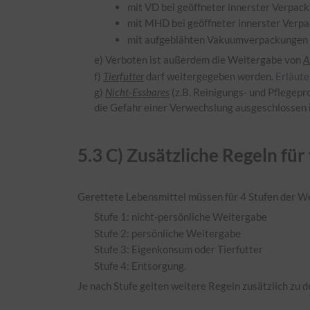
mit VD bei geöffneter innerster Verpac
mit MHD bei geöffneter innerster Verpa
mit aufgeblähten Vakuumverpackungen
e) Verboten ist außerdem die Weitergabe von
A
f)
Tierfutter
darf weitergegeben werden.
Erläut
g)
Nicht-Essbares
(z.B. Reinigungs- und Pflegepr
die Gefahr einer Verwechslung ausgeschlossen 
5.
3
C) Zusätzliche Regeln fü
Gerettete Lebensmittel müssen für 4 Stufen der We
Stufe 1: nicht-persönliche Weitergabe
Stufe 2: persönliche Weitergabe
Stufe 3: Eigenkonsum oder Tierfutter
Stufe 4: Entsorgung.
Je nach Stufe gelten weitere Regeln zusätzlich zu 