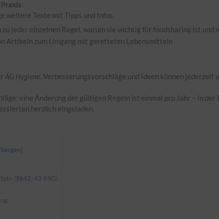
 Praxis
ge weitere Texte mit Tipps und Infos.
 zu jeder einzelnen Regel, warum sie wichtig für foodsharing ist und 
on Artikeln zum Umgang mit geretteten Lebensmitteln
er
AG
Hygiene
. Verbesserungsvorschläge und Ideen können jederzeit 
läge; eine Änderung der gültigen Regeln ist einmal pro Jahr – in de
ressierten herzlich eingeladen.
eln (§§42, 43 IfSG)
ung