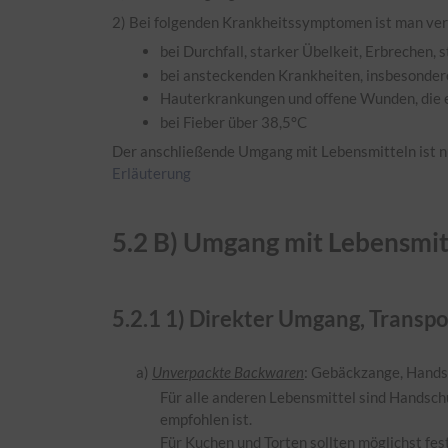
2) Bei folgenden Krankheitssymptomen ist man ver
bei Durchfall, starker Übelkeit, Erbrechen,
bei ansteckenden Krankheiten, insbesondere
Hauterkrankungen und offene Wunden, die e
bei Fieber über 38,5°C
Der anschließende Umgang mit Lebensmitteln ist nur
Erläuterung
5.
2
B) Umgang mit Lebensmit
5.
2.1
1) Direkter Umgang, Transp
a)
Unverpackte Backwaren
: Gebäckzange, Hands
Für alle anderen Lebensmittel sind Handsch
empfohlen ist.
Für Kuchen und Torten sollten möglichst fe