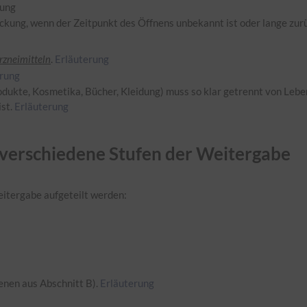
kung
ckung, wenn der Zeitpunkt des Öffnens unbekannt ist oder lange zur
rzneimitteln
.
Erläuterung
erung
odukte, Kosmetika, Bücher, Kleidung) muss so klar getrennt von Leb
ist.
Erläuterung
r verschiedene Stufen der Weitergabe
itergabe aufgeteilt werden:
denen aus Abschnitt B).
Erläuterung