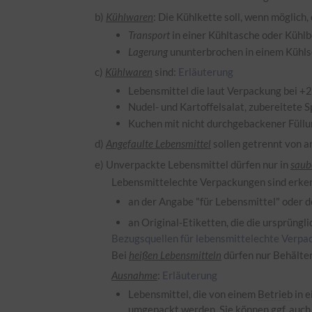
b)
Kühlwaren
: Die Kühlkette soll, wenn möglich
Transport
in einer Kühltasche oder Kühl
Lagerung
ununterbrochen in einem Kühlsc
c)
Kühlwaren
sind:
Erläuterung
Lebensmittel die laut Verpackung bei +2
Nudel- und Kartoffelsalat, zubereitete S
Kuchen mit nicht durchgebackener Füll
d)
Angefaulte Lebensmittel
sollen getrennt von 
e) Unverpackte Lebensmittel dürfen nur in
saub
Lebensmittelechte Verpackungen sind erke
an der Angabe "für Lebensmittel" od
an Original-Etiketten, die die ursprüng
Bezugsquellen für lebensmittelechte Verp
Bei
heißen Lebensmitteln
dürfen nur Behälter
Ausnahme
:
Erläuterung
Lebensmittel, die von einem
Betrieb
in e
umgepackt werden. Sie können ggf. auch