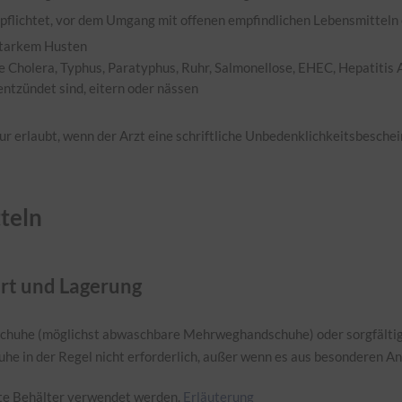
pflichtet, vor dem Umgang mit offenen empfindlichen Lebensmitteln 
 starkem Husten
 Cholera, Typhus, Paratyphus, Ruhr, Salmonellose, EHEC, Hepatitis A
ntzündet sind, eitern oder nässen
 erlaubt, wenn der Arzt eine schriftliche Unbedenklichkeitsbeschein
teln
ort und Lagerung
chuhe (möglichst abwaschbare Mehrweghandschuhe) oder sorgfältig
uhe in der Regel nicht erforderlich, außer wenn es aus besonderen 
ste Behälter verwendet werden.
Erläuterung