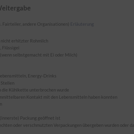
Weitergabe
 Fairteiler, andere Organisationen)
Erläuterung
 nicht erhitzter Rohmilch
, Flüssigei
(wenn selbstgemacht mit Ei oder Milch)
Lebensmitteln, Energy-Drinks
 Stellen
en die Kühlkette unterbrochen wurde
 unmittelbaren Kontakt mit den Lebensmitteln haben konnten
n
innerste) Packung geöffnet ist
elechten oder verschmutzten Verpackungen übergeben wurden oder da