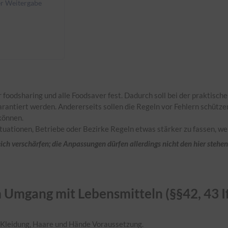
er Weitergabe
oodsharing und alle Foodsaver fest. Dadurch soll bei der praktische
arantiert werden. Andererseits sollen die Regeln vor Fehlern schütz
können.
 Situationen, Betriebe oder Bezirke Regeln etwas stärker zu fassen, 
ich verschärfen; die Anpassungen dürfen allerdings nicht den hier steh
m Umgang mit Lebensmitteln (§§42, 43 I
 Kleidung, Haare und Hände Voraussetzung.