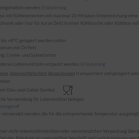
, eingehalten werden:
Erläuterung
box mit Kühlelementen mit maximal 20 Minuten Unterbrechung ohne
hrank oder (nur für kurze Zeit) in einer Kühltasche oder Kühlbox m
 bis +8°C gelagert werden sollen
peisen mit Öl/Fett
ung, Creme- und Sahnetorten
anderen Lebensmitteln verpackt werden.
Erläuterung
eren
,
lebensmittelechten Verpackungen
transportiert und gelagert we
nnbar
er dem Glas-und-Gabel-Symbol
liche Verwendung für Lebensmittel belegen
ackungen
 verwendet werden, die für die entsprechende Temperatur ausgelegt 
iner nicht-lebensmittelechten oder verschmutzten Verpackung überg
 bei der Abholung als ungenießbar beurteilt und zurückgelassen werd