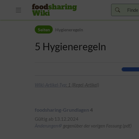
Zur Kopfleiste
Seiten
Hygieneregeln
Zur Hauptnavigation
Zu den Seitenwerkzeugen
5
Hygieneregeln
Zum Arbeitsbereich
Wiki-Artikel-Typ
: 1 (Regel-Artikel)
foodsharing-Grundlagen
4
Gültig ab 13.12.2024
Änderungen
gegenüber der vorigen Fassung (pdf)