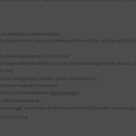
von geretteten Lebensmitteln.
en Lebensmittel und auch andere gerettete Güter auf eigenes Risiko 
l, die sie weitergeben.
Erläuterung
r Folgeschäden besteht nur bei grober Fahrlässigkeit oder Vorsatz.
terung
rtiert und gelagert werden (siehe Abschnitt B1) )
chsdatum aussortiert werden
 Stück auf Genießbarkeit
geprüft werden
:
 selbst essen würde !
ruch und ggf. Geschmack prüfen (soweit ohne Öffnen der Verpackung 
ln
Erläuterung