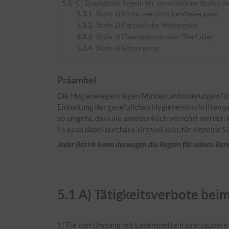
5.3
C) Zusätzliche Regeln für verschiedene Stufen d
5.3.1
Stufe 1) Nicht-persönliche Weitergabe
5.3.2
Stufe 2) Persönliche Weitergabe
5.3.3
Stufe 3) Eigenkonsum oder Tierfutter
5.3.4
Stufe 4) Entsorgung
Präambel
Die Hygieneregeln legen Mindestanforderungen für f
Einhaltung der gesetzlichen Hygienevorschriften g
so umgeht, dass sie unbedenklich verzehrt werden 
Es kann dabei durchaus sinnvoll sein, für einzelne
Jeder
Bezirk
kann deswegen die Regeln für seinen Bere
5.
1
A) Tätigkeitsverbote bei
1) Für den Umgang mit Lebensmitteln sind saubere