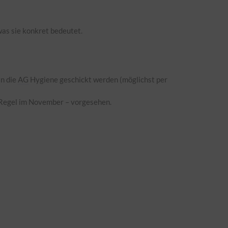
was sie konkret bedeutet.
an die
AG
Hygiene geschickt werden (möglichst per
r Regel im November – vorgesehen.