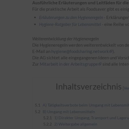
Ausführliche Erläuterungen und Leitfäden für die
Für die praktische Arbeit als Foodsaver gibt es eini
Erläuterungen zu den Hygieneregeln
- Erklärungen
Hygiene-Ratgeber für Lebensmittel
- eine Reihe v
Weiterentwicklung der Hygieneregeln
Die Hygieneregeln werden weiterentwickelt von d
E-Mail an
hygiene@foodsharing.network
).
Die
AG
sichtet alle eingegangenen Ideen und Vorsch
Zur
Mitarbeit in der Arbeitsgruppe
sind alle Inte
Inhaltsverzeichnis
5.1
A) Tätigkeitsverbote beim Umgang mit Lebensmitt
5.2
B) Umgang mit Lebensmitteln
5.2.1
1) Direkter Umgang, Transport und Lager
5.2.2
2) Weitergabe allgemein