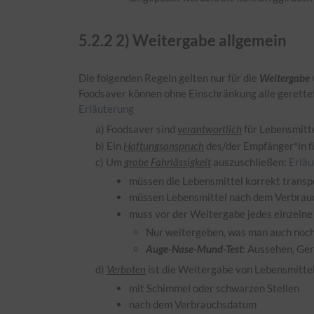
5.
2.2
2) Weitergabe allgemein
Die folgenden Regeln gelten nur für die
Weitergabe
Foodsaver können ohne Einschränkung alle gerettet
Erläuterung
a) Foodsaver sind
verantwortlich
für Lebensmitte
b) Ein
Haftungsanspruch
des/der Empfänger*in fü
c) Um
grobe Fahrlässigkeit
auszuschließen:
Erläu
müssen die Lebensmittel korrekt transpo
müssen Lebensmittel nach dem Verbrau
muss vor der Weitergabe jedes einzelne
Nur weitergeben, was man auch noch
Auge-Nase-Mund-Test
: Aussehen, Ge
d)
Verboten
ist die Weitergabe von Lebensmitte
mit Schimmel oder schwarzen Stellen
nach dem Verbrauchsdatum