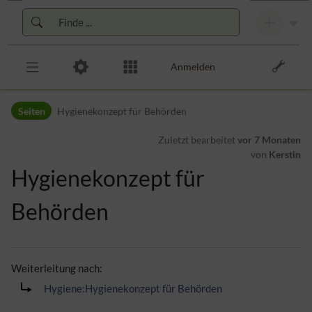
Zur Kopfleiste
Zur Hauptnavigation
Zu den Seitenwerkzeugen
Zum Arbeitsbereich
Anmelden
Seiten
Hygienekonzept für Behörden
Zuletzt bearbeitet
vor 7 Monaten
von
Kerstin
Hygienekonzept für
Behörden
Weiterleitung nach:
Hygiene:Hygienekonzept für Behörden