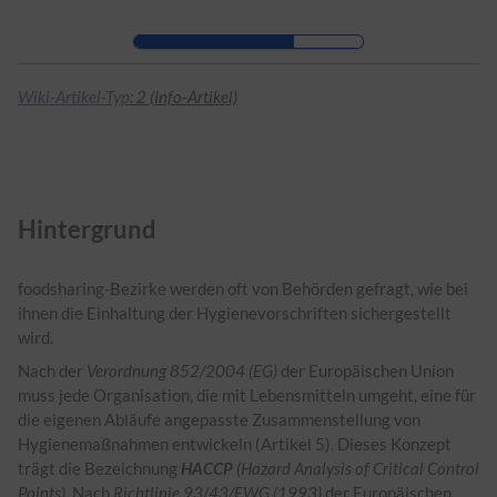
Zur Kopfleiste
Zur Hauptnavigation
Zu den Seitenwerkzeugen
Zum Arbeitsbereich
Wiki-Artikel-Typ
: 2 (Info-Artikel)
Hintergrund
foodsharing-Bezirke werden oft von Behörden gefragt, wie bei
ihnen die Einhaltung der Hygienevorschriften sichergestellt
wird.
Nach der
Verordnung 852/2004 (EG)
der Europäischen Union
muss jede Organisation, die mit Lebensmitteln umgeht, eine für
die eigenen Abläufe angepasste Zusammenstellung von
Hygienemaßnahmen entwickeln (Artikel 5). Dieses Konzept
trägt die Bezeichnung
HACCP
(Hazard Analysis of Critical Control
Points)
. Nach
Richtlinie 93/43/EWG (1993)
der Europäischen