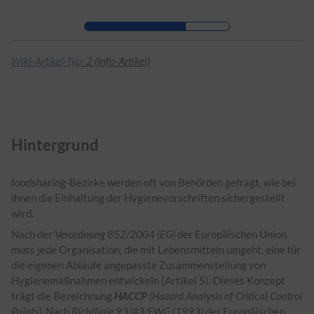
Zur Kopfleiste
Zur Hauptnavigation
Zu den Seitenwerkzeugen
Zum Arbeitsbereich
Wiki-Artikel-Typ
: 2 (Info-Artikel)
Hintergrund
foodsharing-Bezirke werden oft von Behörden gefragt, wie bei
ihnen die Einhaltung der Hygienevorschriften sichergestellt
wird.
Nach der
Verordnung 852/2004 (EG)
der Europäischen Union
muss jede Organisation, die mit Lebensmitteln umgeht, eine für
die eigenen Abläufe angepasste Zusammenstellung von
Hygienemaßnahmen entwickeln (Artikel 5). Dieses Konzept
trägt die Bezeichnung
HACCP
(Hazard Analysis of Critical Control
Points)
. Nach
Richtlinie 93/43/EWG (1993)
der Europäischen