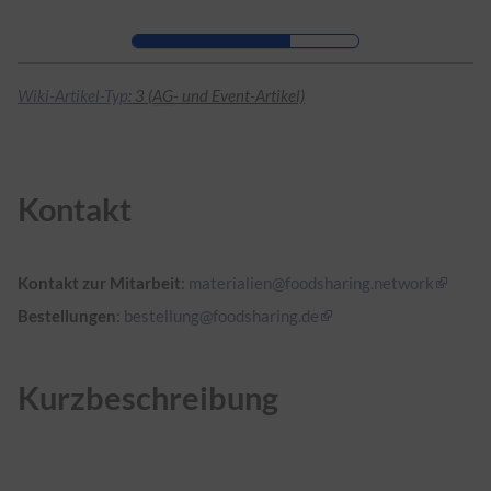
Zur Kopfleiste
Zur Hauptnavigation
Zu den Seitenwerkzeugen
Zum Arbeitsbereich
Wiki-Artikel-Typ
: 3 (
AG
- und Event-Artikel)
Kontakt
Kontakt zur Mitarbeit
:
materialien@foodsharing.network
Bestellungen
:
bestellung@foodsharing.de
Kurzbeschreibung