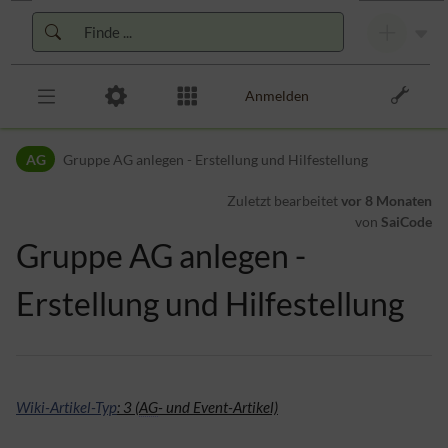
Zur Kopfleiste
Zur Hauptnavigation
Zu den Seitenwerkzeugen
Zum Arbeitsbereich
Anmelden
AG
Gruppe AG anlegen - Erstellung und Hilfestellung
Zuletzt bearbeitet
vor 8 Monaten
von
SaiCode
Gruppe AG anlegen -
Erstellung und Hilfestellung
Wiki-Artikel-Typ
: 3 (
AG
- und Event-Artikel)